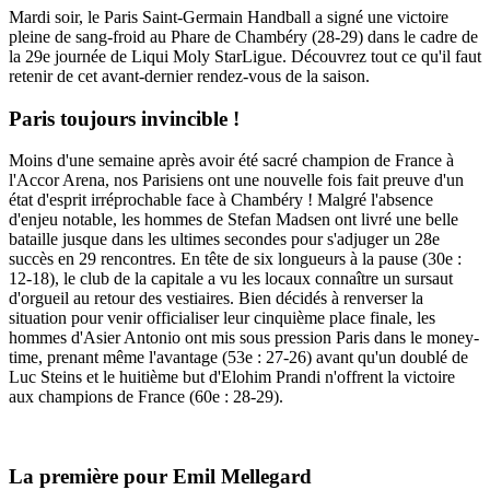
Mardi soir, le Paris Saint-Germain Handball a signé une victoire
pleine de sang-froid au Phare de Chambéry (28-29) dans le cadre de
la 29e journée de Liqui Moly StarLigue. Découvrez tout ce qu'il faut
retenir de cet avant-dernier rendez-vous de la saison.
Paris toujours invincible !
Moins d'une semaine après avoir été sacré champion de France à
l'Accor Arena, nos Parisiens ont une nouvelle fois fait preuve d'un
état d'esprit irréprochable face à Chambéry ! Malgré l'absence
d'enjeu notable, les hommes de Stefan Madsen ont livré une belle
bataille jusque dans les ultimes secondes pour s'adjuger un 28e
succès en 29 rencontres. En tête de six longueurs à la pause (30e :
12-18), le club de la capitale a vu les locaux connaître un sursaut
d'orgueil au retour des vestiaires. Bien décidés à renverser la
situation pour venir officialiser leur cinquième place finale, les
hommes d'Asier Antonio ont mis sous pression Paris dans le money-
time, prenant même l'avantage (53e : 27-26) avant qu'un doublé de
Luc Steins et le huitième but d'Elohim Prandi n'offrent la victoire
aux champions de France (60e : 28-29).
La première pour Emil Mellegard