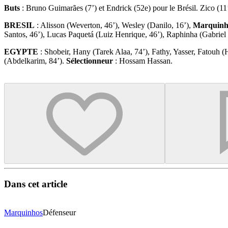
Buts
: Bruno Guimarães (7’) et Endrick (52e) pour le Brésil. Zico (11
BRESIL
: Alisson (Weverton, 46’), Wesley (Danilo, 16’),
Marquinh
Santos, 46’), Lucas Paquetá (Luiz Henrique, 46’), Raphinha (Gabriel 
EGYPTE
: Shobeir, Hany (Tarek Alaa, 74’), Fathy, Yasser, Fatouh (
(Abdelkarim, 84’).
Sélectionneur
: Hossam Hassan.
Dans cet article
Marquinhos
Défenseur