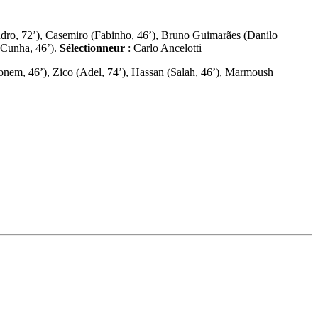
ndro, 72’), Casemiro (Fabinho, 46’), Bruno Guimarães (Danilo
s Cunha, 46’).
Sélectionneur
: Carlo Ancelotti
lmonem, 46’), Zico (Adel, 74’), Hassan (Salah, 46’), Marmoush