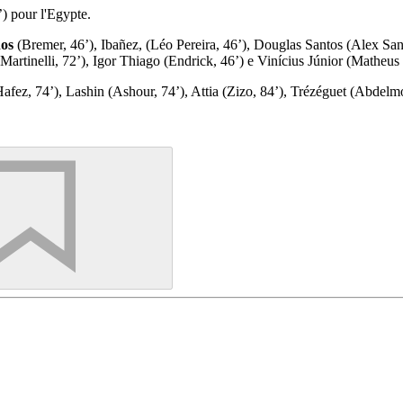
’) pour l'Egypte.
os
(Bremer, 46’), Ibañez, (Léo Pereira, 46’), Douglas Santos (Alex Sa
Martinelli, 72’), Igor Thiago (Endrick, 46’) e Vinícius Júnior (Matheu
Hafez, 74’), Lashin (Ashour, 74’), Attia (Zizo, 84’), Trézéguet (Abde