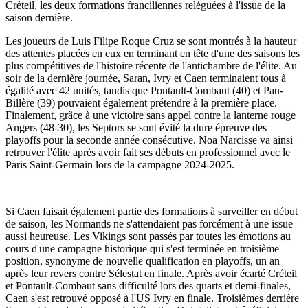
Créteil, les deux formations franciliennes reléguées à l'issue de la
saison dernière.
Les joueurs de Luis Filipe Roque Cruz se sont montrés à la hauteur
des attentes placées en eux en terminant en tête d'une des saisons les
plus compétitives de l'histoire récente de l'antichambre de l'élite. Au
soir de la dernière journée, Saran, Ivry et Caen terminaient tous à
égalité avec 42 unités, tandis que Pontault-Combaut (40) et Pau-
Billère (39) pouvaient également prétendre à la première place.
Finalement, grâce à une victoire sans appel contre la lanterne rouge
Angers (48-30), les Septors se sont évité la dure épreuve des
playoffs pour la seconde année consécutive. Noa Narcisse va ainsi
retrouver l'élite après avoir fait ses débuts en professionnel avec le
Paris Saint-Germain lors de la campagne 2024-2025.
Si Caen faisait également partie des formations à surveiller en début
de saison, les Normands ne s'attendaient pas forcément à une issue
aussi heureuse. Les Vikings sont passés par toutes les émotions au
cours d'une campagne historique qui s'est terminée en troisième
position, synonyme de nouvelle qualification en playoffs, un an
après leur revers contre Sélestat en finale. Après avoir écarté Créteil
et Pontault-Combaut sans difficulté lors des quarts et demi-finales,
Caen s'est retrouvé opposé à l'US Ivry en finale. Troisièmes derrière