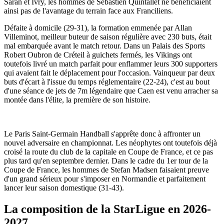
Saran et Ivry, les hommes de Sébastien Quintallet ne bénéficiaient
ainsi pas de l'avantage du terrain face aux Franciliens.
Défaite à domicile (29-31), la formation emmenée par Allan
Villeminot, meilleur buteur de saison régulière avec 230 buts, était
mal embarquée avant le match retour. Dans un Palais des Sports
Robert Oubron de Créteil à guichets fermés, les Vikings ont
toutefois livré un match parfait pour enflammer leurs 300 supporters
qui avaient fait le déplacement pour l'occasion. Vainqueur par deux
buts d'écart à l'issue du temps réglementaire (22-24), c'est au bout
d'une séance de jets de 7m légendaire que Caen est venu arracher sa
montée dans l'élite, la première de son histoire.
Le Paris Saint-Germain Handball s'apprête donc à affronter un
nouvel adversaire en championnat. Les néophytes ont toutefois déjà
croisé la route du club de la capitale en Coupe de France, et ce pas
plus tard qu'en septembre dernier. Dans le cadre du 1er tour de la
Coupe de France, les hommes de Stefan Madsen faisaient preuve
d'un grand sérieux pour s'imposer en Normandie et parfaitement
lancer leur saison domestique (31-43).
La composition de la StarLigue en 2026-
2027