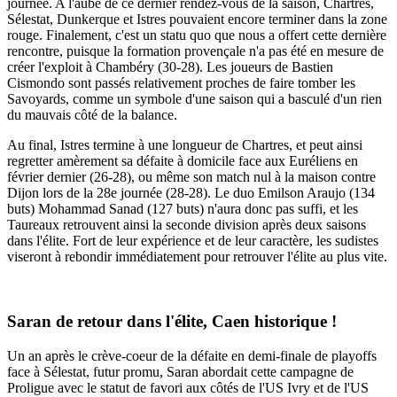
journée. A l'aube de ce dernier rendez-vous de la saison, Chartres,
Sélestat, Dunkerque et Istres pouvaient encore terminer dans la zone
rouge. Finalement, c'est un statu quo que nous a offert cette dernière
rencontre, puisque la formation provençale n'a pas été en mesure de
créer l'exploit à Chambéry (30-28). Les joueurs de Bastien
Cismondo sont passés relativement proches de faire tomber les
Savoyards, comme un symbole d'une saison qui a basculé d'un rien
du mauvais côté de la balance.
Au final, Istres termine à une longueur de Chartres, et peut ainsi
regretter amèrement sa défaite à domicile face aux Euréliens en
février dernier (26-28), ou même son match nul à la maison contre
Dijon lors de la 28e journée (28-28). Le duo Emilson Araujo (134
buts) Mohammad Sanad (127 buts) n'aura donc pas suffi, et les
Taureaux retrouvent ainsi la seconde division après deux saisons
dans l'élite. Fort de leur expérience et de leur caractère, les sudistes
viseront à rebondir immédiatement pour retrouver l'élite au plus vite.
Saran de retour dans l'élite, Caen historique !
Un an après le crève-coeur de la défaite en demi-finale de playoffs
face à Sélestat, futur promu, Saran abordait cette campagne de
Proligue avec le statut de favori aux côtés de l'US Ivry et de l'US