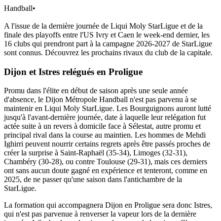
Handball
•
A l'issue de la dernière journée de Liqui Moly StarLigue et de la
finale des playoffs entre l'US Ivry et Caen le week-end dernier, les
16 clubs qui prendront part à la campagne 2026-2027 de StarLigue
sont connus. Découvrez les prochains rivaux du club de la capitale.
Dijon et Istres relégués en Proligue
Promu dans l'élite en début de saison après une seule année
d'absence, le Dijon Métropole Handball n'est pas parvenu à se
maintenir en Liqui Moly StarLigue. Les Bourguignons auront lutté
jusqu'à l'avant-dernière journée, date à laquelle leur relégation fut
actée suite à un revers à domicile face à Sélestat, autre promu et
principal rival dans la course au maintien. Les hommes de Mehdi
Ighirri peuvent nourrir certains regrets après être passés proches de
créer la surprise à Saint-Raphaël (35-34), Limoges (32-31),
Chambéry (30-28), ou contre Toulouse (29-31), mais ces derniers
ont sans aucun doute gagné en expérience et tenteront, comme en
2025, de ne passer qu'une saison dans l'antichambre de la
StarLigue.
La formation qui accompagnera Dijon en Proligue sera donc Istres,
qui n'est pas parvenue à renverser la vapeur lors de la dernière