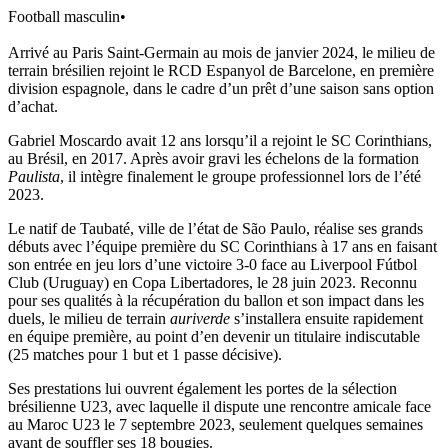
Football masculin
•
Arrivé au Paris Saint-Germain au mois de janvier 2024, le milieu de
terrain brésilien rejoint le RCD Espanyol de Barcelone, en première
division espagnole, dans le cadre d’un prêt d’une saison sans option
d’achat.
Gabriel Moscardo avait 12 ans lorsqu’il a rejoint le SC Corinthians,
au Brésil, en 2017. Après avoir gravi les échelons de la formation
Paulista
, il intègre finalement le groupe professionnel lors de l’été
2023.
Le natif de Taubaté, ville de l’état de São Paulo, réalise ses grands
débuts avec l’équipe première du SC Corinthians à 17 ans en faisant
son entrée en jeu lors d’une victoire 3-0 face au Liverpool Fútbol
Club (Uruguay) en Copa Libertadores, le 28 juin 2023. Reconnu
pour ses qualités à la récupération du ballon et son impact dans les
duels, le milieu de terrain
auriverde
s’installera ensuite rapidement
en équipe première, au point d’en devenir un titulaire indiscutable
(25 matches pour 1 but et 1 passe décisive).
Ses prestations lui ouvrent également les portes de la sélection
brésilienne U23, avec laquelle il dispute une rencontre amicale face
au Maroc U23 le 7 septembre 2023, seulement quelques semaines
avant de souffler ses 18 bougies.