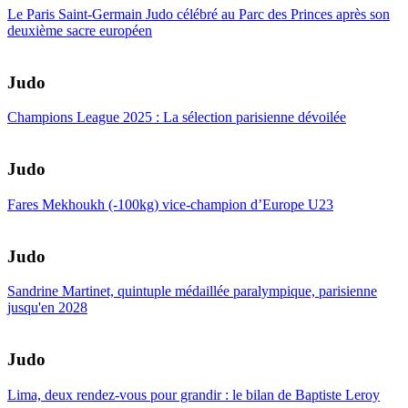
Le Paris Saint-Germain Judo célébré au Parc des Princes après son
deuxième sacre européen
Judo
Champions League 2025 : La sélection parisienne dévoilée
Judo
Fares Mekhoukh (-100kg) vice-champion d’Europe U23
Judo
Sandrine Martinet, quintuple médaillée paralympique, parisienne
jusqu'en 2028
Judo
Lima, deux rendez-vous pour grandir : le bilan de Baptiste Leroy