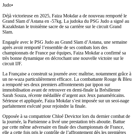
Judo
•
Déjà victorieuse en 2025, Faiza Mokdar a de nouveau remporté le
Grand Slam d’Astana en -57kg. La judoka du PSG Judo a signé au
Kazakhstan le troisième sacre de sa carrière sur le circuit Grand
Slam.
Engagée avec le PSG Judo au Grand Slam d’Astana, une semaine
après avoir remporté l’ensemble de ses combats lors des
championnats de France par équipes, Faiza Mokdar a confirmé sa
très bonne dynamique en décrochant une nouvelle victoire sur le
circuit IJF.
La Française a construit sa journée avec maîtrise, notamment grâce à
un ne-waza particulièrement efficace. La combattante Rouge & Bleu
a remporté ses deux premiers affrontements par ippon sur
immobilisation avant de retrouver en demi-finale la Brésilienne
Sarah Souza, récente médaillée d’argent aux Jeux panaméricains.
Sérieuse et appliquée, Faiza Mokdar s’est imposée sur un seoi-nage
parfaitement exécuté pour rejoindre la finale.
Opposée à sa compatriote Chloé Devictor lors du dernier combat de
la journée, la Parisienne a livré une prestation très aboutie. Battue
par cette même adversaire en finale des championnats de France,
elle a cette fois pris le contrôle de l’affrontement dès les premières