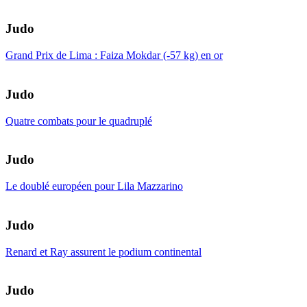
Judo
Grand Prix de Lima : Faiza Mokdar (-57 kg) en or
Judo
Quatre combats pour le quadruplé
Judo
Le doublé européen pour Lila Mazzarino
Judo
Renard et Ray assurent le podium continental
Judo