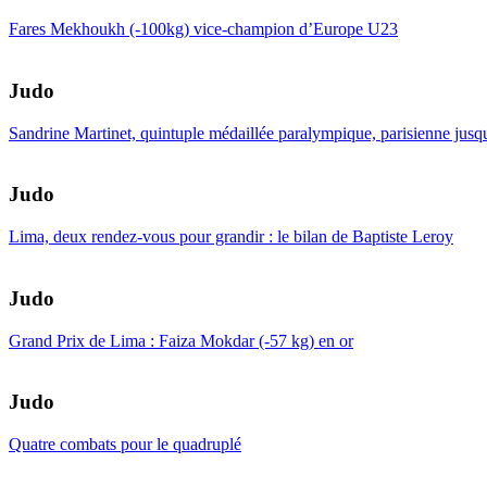
Fares Mekhoukh (-100kg) vice-champion d’Europe U23
Judo
Sandrine Martinet, quintuple médaillée paralympique, parisienne jusq
Judo
Lima, deux rendez-vous pour grandir : le bilan de Baptiste Leroy
Judo
Grand Prix de Lima : Faiza Mokdar (-57 kg) en or
Judo
Quatre combats pour le quadruplé