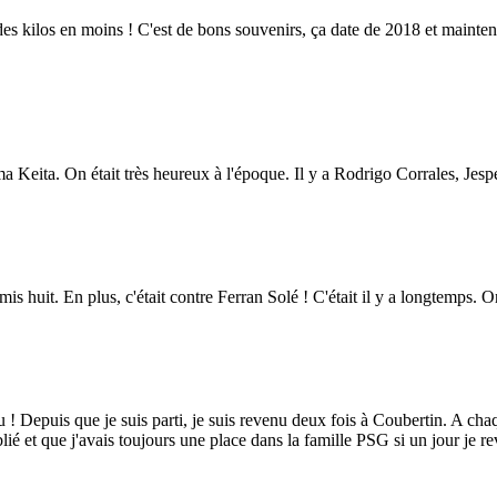
 des kilos en moins ! C'est de bons souvenirs, ça date de 2018 et mainte
 Keita. On était très heureux à l'époque. Il y a Rodrigo Corrales, Je
 mis huit. En plus, c'était contre Ferran Solé ! C'était il y a longtem
 ! Depuis que je suis parti, je suis revenu deux fois à Coubertin. A chaque
blié et que j'avais toujours une place dans la famille PSG si un jour je