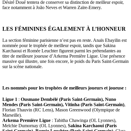
Désiré Doué tentera de conserver sa distinction de meilleur espoir,
face notamment à João Neves et Warren Zaïre-Emery.
LES FÉMININES ÉGALEMENT À L’HONNEUR
La section féminine parisienne n’est pas en reste. Anaïs Ebayilin est
nommée pour le trophée de meilleur espoir, tandis que Sakina
Karchaoui et Romée Leuchter figurent parmi les prétendantes au
titre de meilleure joueuse d’Arkema Première Ligue. Une présence
massive qui illustre, une fois encore, le poids du Paris Saint-Germain
sur la scène nationale.
Les nommés pour les trophées de meilleurs joueurs et joueuse :
Ligue 1
:
Ousmane Dembélé (Paris Saint-Germain), Nuno
Mendes (Paris Saint-Germain), Vitinha (Paris Saint-Germain)
,
Florian Thauvin (RC Lens), Mason Greenwood (Olympique de
Marseille).
Arkema Première Ligue
: Tabitha Chawinga (OL Lyonnes),
Melchie Dumornay (OL Lyonnes),
Sakina Karchaoui (Paris
Saint-Germain), Romée Leuchter (Paris Saint-Germain)
, Clara