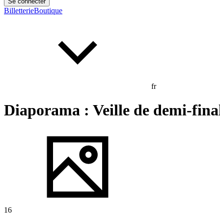
Se connecter
Billetterie
Boutique
fr
Diaporama : Veille de demi-fin
16