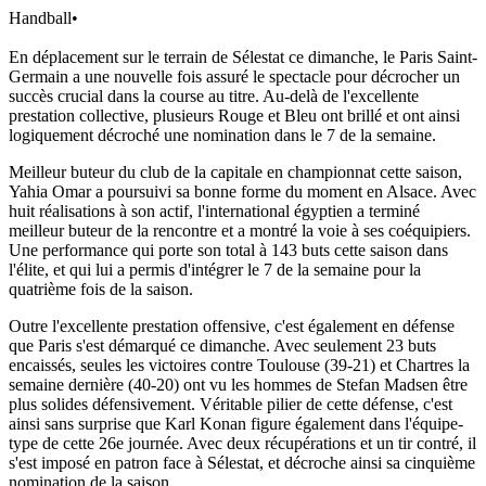
Handball
•
En déplacement sur le terrain de Sélestat ce dimanche, le Paris Saint-
Germain a une nouvelle fois assuré le spectacle pour décrocher un
succès crucial dans la course au titre. Au-delà de l'excellente
prestation collective, plusieurs Rouge et Bleu ont brillé et ont ainsi
logiquement décroché une nomination dans le 7 de la semaine.
Meilleur buteur du club de la capitale en championnat cette saison,
Yahia Omar a poursuivi sa bonne forme du moment en Alsace. Avec
huit réalisations à son actif, l'international égyptien a terminé
meilleur buteur de la rencontre et a montré la voie à ses coéquipiers.
Une performance qui porte son total à 143 buts cette saison dans
l'élite, et qui lui a permis d'intégrer le 7 de la semaine pour la
quatrième fois de la saison.
Outre l'excellente prestation offensive, c'est également en défense
que Paris s'est démarqué ce dimanche. Avec seulement 23 buts
encaissés, seules les victoires contre Toulouse (39-21) et Chartres la
semaine dernière (40-20) ont vu les hommes de Stefan Madsen être
plus solides défensivement. Véritable pilier de cette défense, c'est
ainsi sans surprise que Karl Konan figure également dans l'équipe-
type de cette 26e journée. Avec deux récupérations et un tir contré, il
s'est imposé en patron face à Sélestat, et décroche ainsi sa cinquième
nomination de la saison.