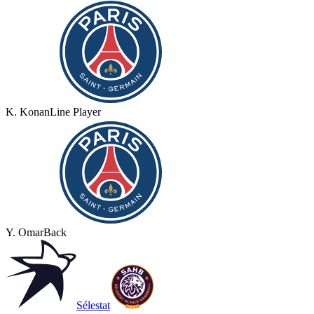
K. Konan
Line Player
Y. Omar
Back
Sélestat