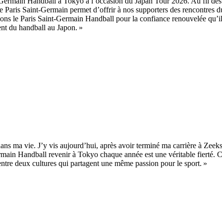
Germain Handball à Tokyo à l’occasion du Japan Tour 2026. Au fil des
e Paris Saint-Germain permet d’offrir à nos supporters des rencontres du
cions le Paris Saint-Germain Handball pour la confiance renouvelée qu’
ent du handball au Japon. »
dans ma vie. J’y vis aujourd’hui, après avoir terminé ma carrière à Zeek
main Handball revenir à Tokyo chaque année est une véritable fierté. Ce
s entre deux cultures qui partagent une même passion pour le sport. »