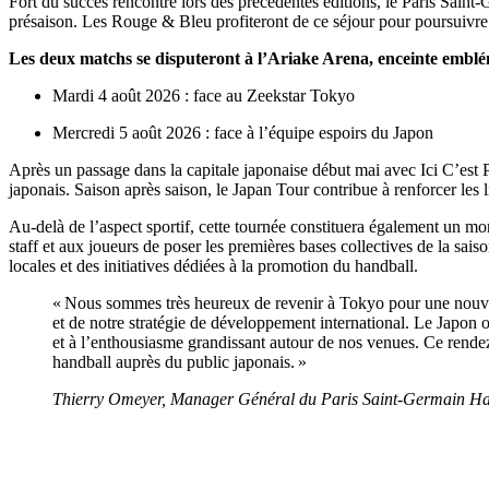
Fort du succès rencontré lors des précédentes éditions, le Paris Sain
présaison. Les Rouge & Bleu profiteront de ce séjour pour poursuivre l
Les deux matchs se disputeront à l’Ariake Arena, enceinte embl
Mardi 4 août 2026 : face au Zeekstar Tokyo
Mercredi 5 août 2026 : face à l’équipe espoirs du Japon
Après un passage dans la capitale japonaise début mai avec Ici C’est 
japonais. Saison après saison, le Japan Tour contribue à renforcer les
Au-delà de l’aspect sportif, cette tournée constituera également un mo
staff et aux joueurs de poser les premières bases collectives de la sai
locales et des initiatives dédiées à la promotion du handball.
« Nous sommes très heureux de revenir à Tokyo pour une nouvel
et de notre stratégie de développement international. Le Japon o
et à l’enthousiasme grandissant autour de nos venues. Ce rendez
handball auprès du public japonais. »
Thierry Omeyer, Manager Général du Paris Saint-Germain Ha