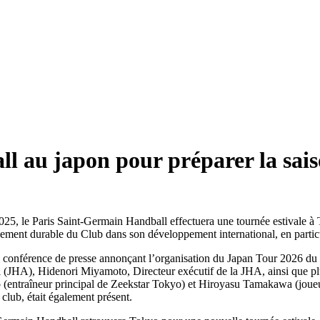
l au japon pour préparer la sai
25, le Paris Saint-Germain Handball effectuera une tournée estivale à T
gement durable du Club dans son développement international, en particu
a conférence de presse annonçant l’organisation du Japan Tour 2026 du P
(JHA), Hidenori Miyamoto, Directeur exécutif de la JHA, ainsi que plu
o (entraîneur principal de Zeekstar Tokyo) et Hiroyasu Tamakawa (jou
club, était également présent.