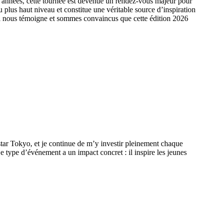
 années, cette tournée est devenue un rendez-vous majeur pour
 plus haut niveau et constitue une véritable source d’inspiration
il nous témoigne et sommes convaincus que cette édition 2026
star Tokyo, et je continue de m’y investir pleinement chaque
 type d’événement a un impact concret : il inspire les jeunes