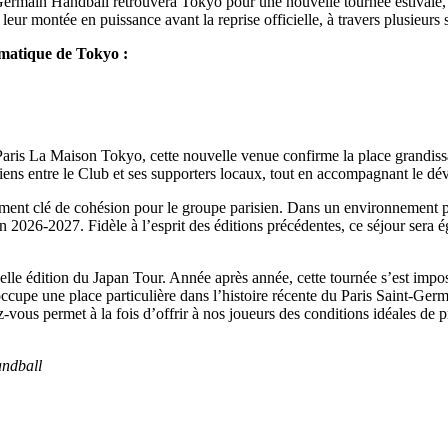
t-Germain Handball retrouvera Tokyo pour une nouvelle tournée estivale,
eur montée en puissance avant la reprise officielle, à travers plusieurs
ématique de Tokyo :
Paris La Maison Tokyo, cette nouvelle venue confirme la place grandissa
 liens entre le Club et ses supporters locaux, tout en accompagnant le 
ment clé de cohésion pour le groupe parisien. Dans un environnement pro
son 2026-2027. Fidèle à l’esprit des éditions précédentes, ce séjour sera 
le édition du Japan Tour. Année après année, cette tournée s’est imp
ccupe une place particulière dans l’histoire récente du Paris Saint-Germ
-vous permet à la fois d’offrir à nos joueurs des conditions idéales de 
ndball