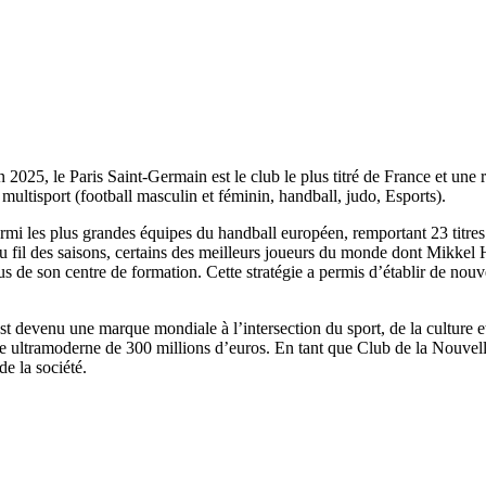
25, le Paris Saint-Germain est le club le plus titré de France et une 
multisport (football masculin et féminin, handball, judo, Esports).
armi les plus grandes équipes du handball européen, remportant 23 titre
 au fil des saisons, certains des meilleurs joueurs du monde dont Mikk
ssus de son centre de formation. Cette stratégie a permis d’établir de no
est devenu une marque mondiale à l’intersection du sport, de la culture
ltramoderne de 300 millions d’euros. En tant que Club de la Nouvelle 
de la société.