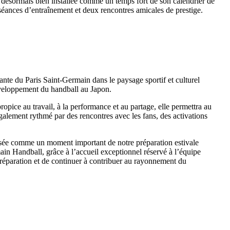
 désormais bien installée comme un temps fort de son calendrier de
 séances d’entraînement et deux rencontres amicales de prestige.
nte du Paris Saint-Germain dans le paysage sportif et culturel
développement du handball au Japon.
pice au travail, à la performance et au partage, elle permettra au
également rythmé par des rencontres avec les fans, des activations
osée comme un moment important de notre préparation estivale
ain Handball, grâce à l’accueil exceptionnel réservé à l’équipe
préparation et de continuer à contribuer au rayonnement du