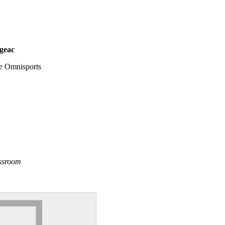
geac
e Omnisports
essroom