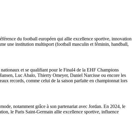
férence du football européen qui allie excellence sportive, innovation
e une institution multisport (football masculin et féminin, handball,
s nationaux et se qualifiant pour le Final4 de la EHF Champions
el Hansen, Luc Abalo, Thierry Omeyer, Daniel Narcisse ou encore les
uveaux records, comme celui de la saison parfaite en championnat lors
 la mode, notamment grâce à son partenariat avec Jordan. En 2024, le
n, le Paris Saint-Germain allie excellence sportive, influence