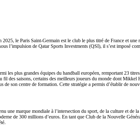
5, le Paris Saint-Germain est le club le plus titré de France et une ré
ous l’impulsion de Qatar Sports Investments (QSI), il s’est imposé comm
armi les plus grandes équipes du handball européen, remportant 23 titre
 au fil des saisons, certains des meilleurs joueurs du monde dont Mikk
ssus de son centre de formation. Cette stratégie a permis d’établir de no
venu une marque mondiale à l’intersection du sport, de la culture et de
ne de 300 millions d’euros. En tant que Club de la Nouvelle Génératio
été.