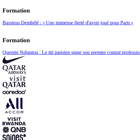
Formation
Bassirou Dembélé : « Une immense fierté d'avoir joué pour Paris »
Formation
Quentin Ndjantou : Le titi parisien signe son premier contrat professi