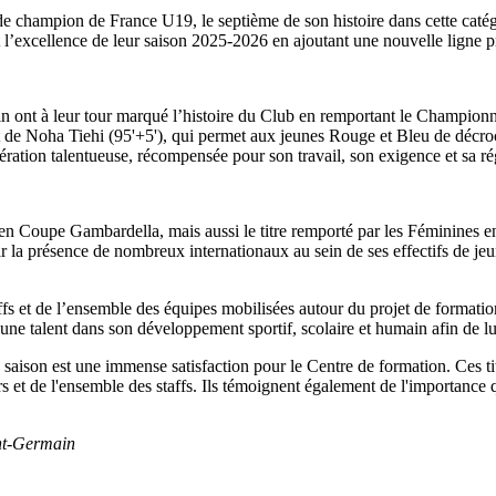
de champion de France U19, le septième de son histoire dans cette caté
l’excellence de leur saison 2025-2026 en ajoutant une nouvelle ligne pr
n ont à leur tour marqué l’histoire du Club en remportant le Champio
 de Noha Tiehi (95'+5'), qui permet aux jeunes Rouge et Bleu de décroch
tion talentueuse, récompensée pour son travail, son exigence et sa régu
 Coupe Gambardella, mais aussi le titre remporté par les Féminines e
r la présence de nombreux internationaux au sein de ses effectifs de jeun
 et de l’ensemble des équipes mobilisées autour du projet de formation d
 talent dans son développement sportif, scolaire et humain afin de lui o
on est une immense satisfaction pour le Centre de formation. Ces titr
s et de l'ensemble des staffs. Ils témoignent également de l'importance 
int-Germain