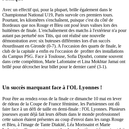
Avec un effectif qui, pour la plupart, brille également dans le
Championnat National U19, Paris survole ces premiers tours.
Pourtant, les kilomètres s'enchaînent, puisque c'est du côté de
Bordeaux que nos Rouge et Bleu ont posé leurs valises lors des
huitièmes de finale. L'enchaînement des matchs à l'extérieur n'a pour
autant pas perturbé nos Titis, qui ont réalisé une nouvelle
démonstration avec six buteuses différentes lors d'un succès
étourdissant en Gironde (0-7). A l'occasion des quarts de finale, le
club de la capitale a enfin eu l'occasion de profiter des installations
du Campus PSG. Face à Toulouse, Sofia Djoubri, comme souvent
dans cette compétition, Marie Lafontaine et Lina Mokhtar Jamai ont
brillé pour décrocher leur billet pour le dernier carré (3-1).
Un succès marquant face à l'OL Lyonnes !
Pour être au rendez-vous de la finale ce dimanche 10 mai en lever
de rideau de la Coupe de France féminine, les Parisiennes ont dû
faire face à un défi de taille en demi-finale : l'OL Lyonnes. Plusieurs
joueuses ayant déjà fait leurs débuts dans le monde professionnel
cette saison étaient présentes au coup d'envoi dans les rangs Rouge
et Bleu, à l'image de Tante Diakité, Léa Morissaint et Marie