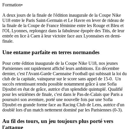
Formation
•
A deux jours de la finale de l'édition inaugurale de la Coupe Nike
U18 entre le Paris Saint-Germain et Le Havre en lever de rideau de
la finale de la Coupe de France féminine entre les Rouge et Bleu et
l'OL Lyonnes, replongez dans la fabuleuse épopée des Titis, de leur
entrée en lice à Caen à leur victoire face aux Lyonnaises en demi-
finale.
Une entame parfaite en terres normandes
Pour cette édition inaugurale de la Coupe Nike U18, nos jeunes
Parisiennes ont rapidement affiché leurs ambitions. En décembre
dernier, c'est l'Avant-Garde Caennaise Football qui subissait la loi du
club de la capitale, vainqueur sur le score sans appel de 15-0. Un
succès retentissant rendu possible notamment grâce à une Sofia
Djoubri en état de grâce, autrice d'un splendide quintuplé. Qualifié
pour les seizièmes de finale, c'est dans le Pas-de-Calais que Paris a
poursuivi son aventure, porté une nouvelle fois par une Sofia
Djoubri en grande forme face au Racing Club de Lens, autrice d'un
doublé lors d'un match nettement dominé par les Parisiennes (0-3).
Au fil des tours, un jeu toujours plus porté vers
l'attaque