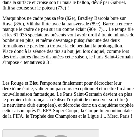
dans la surface et croise son tir mais le ballon, dévié par Gabriel,
finit sa course sur le poteau (77e) !
Marquinhos ne cadre pas sa tête (82e), Bradley Barcola bute sur
Raya (85e), Vitinha flirte avec la transversale (89e), Barcola encore
manque le cadre de peu sur un contre éclair (90e+7)… Le temps file
et les 61 035 spectateurs présents vont avoir droit à trente minutes de
bonheur en plus, et même davantage puisqu'aucune des deux
formations ne parvient à trouver la clé pendant la prolongation.
Place donc à la séance des tirs au but, jeu lors duquel, comme lors
des trois autres finales disputées cette saison, le Paris Saint-Germain
s'impose 4 tentatives à 3 !
Les Rouge et Bleu l'emportent finalement pour décrocher leur
deuxième étoile, valider un parcours exceptionnel et mettre fin à une
nouvelle saison fantastique. Le Paris Saint-Germain devient en plus
le premier club français à réaliser l'exploit de conserver son titre (et
le neuvième club européen), et décroche donc un cinquième trophée
cette saison après l'UEFA Super Coupe, la Coupe Intercontinentale
de la FIFA, le Trophée des Champions et la Ligue 1... Merci Paris !