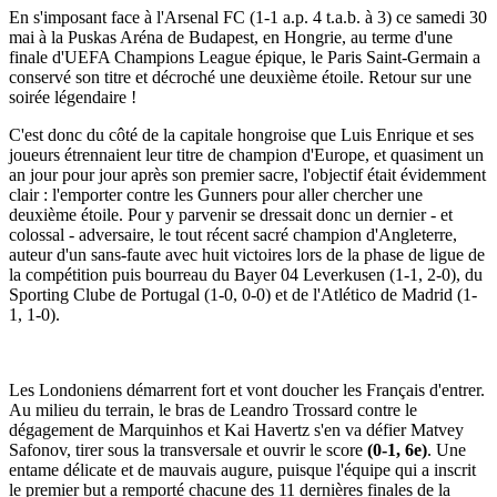
En s'imposant face à l'Arsenal FC (1-1 a.p. 4 t.a.b. à 3) ce samedi 30
mai à la Puskas Aréna de Budapest, en Hongrie, au terme d'une
finale d'UEFA Champions League épique, le Paris Saint-Germain a
conservé son titre et décroché une deuxième étoile. Retour sur une
soirée légendaire !
C'est donc du côté de la capitale hongroise que Luis Enrique et ses
joueurs étrennaient leur titre de champion d'Europe, et quasiment un
an jour pour jour après son premier sacre, l'objectif était évidemment
clair : l'emporter contre les Gunners pour aller chercher une
deuxième étoile. Pour y parvenir se dressait donc un dernier - et
colossal - adversaire, le tout récent sacré champion d'Angleterre,
auteur d'un sans-faute avec huit victoires lors de la phase de ligue de
la compétition puis bourreau du Bayer 04 Leverkusen (1-1, 2-0), du
Sporting Clube de Portugal (1-0, 0-0) et de l'Atlético de Madrid (1-
1, 1-0).
Les Londoniens démarrent fort et vont doucher les Français d'entrer.
Au milieu du terrain, le bras de Leandro Trossard contre le
dégagement de Marquinhos et Kai Havertz s'en va défier Matvey
Safonov, tirer sous la transversale et ouvrir le score
(0-1, 6e)
. Une
entame délicate et de mauvais augure, puisque l'équipe qui a inscrit
le premier but a remporté chacune des 11 dernières finales de la