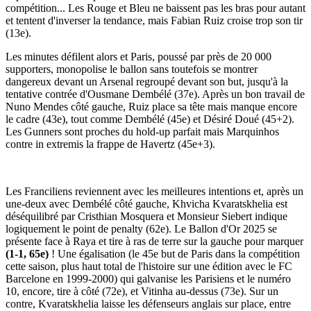
compétition... Les Rouge et Bleu ne baissent pas les bras pour autant
et tentent d'inverser la tendance, mais Fabian Ruiz croise trop son tir
(13e).
Les minutes défilent alors et Paris, poussé par près de 20 000
supporters, monopolise le ballon sans toutefois se montrer
dangereux devant un Arsenal regroupé devant son but, jusqu'à la
tentative contrée d'Ousmane Dembélé (37e). Après un bon travail de
Nuno Mendes côté gauche, Ruiz place sa tête mais manque encore
le cadre (43e), tout comme Dembélé (45e) et Désiré Doué (45+2).
Les Gunners sont proches du hold-up parfait mais Marquinhos
contre in extremis la frappe de Havertz (45e+3).
Les Franciliens reviennent avec les meilleures intentions et, après un
une-deux avec Dembélé côté gauche, Khvicha Kvaratskhelia est
déséquilibré par Cristhian Mosquera et Monsieur Siebert indique
logiquement le point de penalty (62e). Le Ballon d'Or 2025 se
présente face à Raya et tire à ras de terre sur la gauche pour marquer
(1-1, 65e)
! Une égalisation (le 45e but de Paris dans la compétition
cette saison, plus haut total de l'histoire sur une édition avec le FC
Barcelone en 1999-2000) qui galvanise les Parisiens et le numéro
10, encore, tire à côté (72e), et Vitinha au-dessus (73e). Sur un
contre, Kvaratskhelia laisse les défenseurs anglais sur place, entre