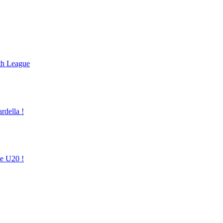
uth League
rdella !
e U20 !