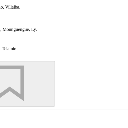
, Villalba.
ri, Mounguengue, Ly.
i Telamio.