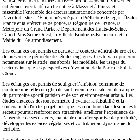
Saint-Germain et la mairie du 16
arrondissement. Il s'inscrit en
cohérence avec la démarche initiée à Massy et à Poissy et
rassemble l’ensemble des acteurs institutionnels concernés par
l’avenir du site : l’État, représenté par la Préfecture de région Île-de-
France et la Préfecture de police, la Région Île-de-France, la
Métropole du Grand Paris, le Département des Hauts-de-Seine,
Grand Paris Seine Ouest, la Ville de Boulogne-Billancourt et la
Mairie du 16e arrondissement.
Les échanges ont permis de partager le contexte général du projet et
de présenter le périmètre des études engagées. Ces travaux porteront
notamment sur le stade, ses abords, les mobilités, les usages du
secteur ainsi que les perspectives d’évolution de la Porte de Saint-
Cloud.
Les échanges ont permis de souligner l’ambition commune de
conduire une réflexion globale sur l’avenir de ce site emblématique
du patrimoine sportif parisien et de son environnement urbain. Les
études engagées devront permettre d’évaluer la faisabilité et la
soutenabilité d'un tel projet ainsi que les conditions dans lesquelles le
secteur pourrait renforcer son attractivité, améliorer l’expérience de
l’ensemble de ses usagers, maintenir une offre sportive de proximité,
développer les espaces végétalisés et contribuer au dynamisme du
territoire.
Les participants ont également confirmé leur volonté commune de