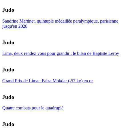
Judo
Sandrine Martinet, quintuple médaillée paralympique, parisienne
jusqu'en 2028
Judo
Lima, deux rendez-vous pour grandir : le bilan de Baptiste Leroy
Judo
Grand Prix de Lima : Faiza Mokdar (-57 kg) en or
Judo
Quatre combats pour le quadruplé
Judo