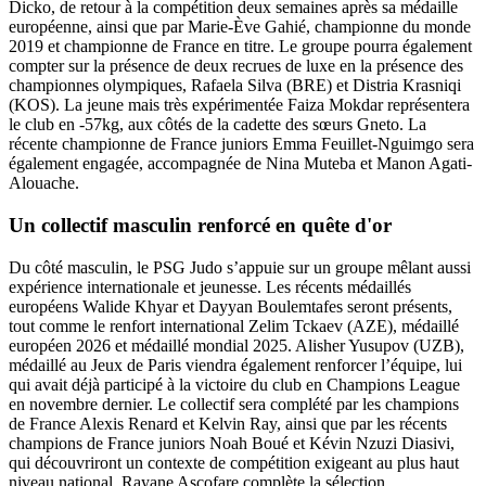
Dicko, de retour à la compétition deux semaines après sa médaille
européenne, ainsi que par Marie-Ève Gahié, championne du monde
2019 et championne de France en titre. Le groupe pourra également
compter sur la présence de deux recrues de luxe en la présence des
championnes olympiques, Rafaela Silva (BRE) et Distria Krasniqi
(KOS). La jeune mais très expérimentée Faiza Mokdar représentera
le club en -57kg, aux côtés de la cadette des sœurs Gneto. La
récente championne de France juniors Emma Feuillet-Nguimgo sera
également engagée, accompagnée de Nina Muteba et Manon Agati-
Alouache.
Un collectif masculin renforcé en quête d'or
Du côté masculin, le PSG Judo s’appuie sur un groupe mêlant aussi
expérience internationale et jeunesse. Les récents médaillés
européens Walide Khyar et Dayyan Boulemtafes seront présents,
tout comme le renfort international Zelim Tckaev (AZE), médaillé
européen 2026 et médaillé mondial 2025. Alisher Yusupov (UZB),
médaillé au Jeux de Paris viendra également renforcer l’équipe, lui
qui avait déjà participé à la victoire du club en Champions League
en novembre dernier. Le collectif sera complété par les champions
de France Alexis Renard et Kelvin Ray, ainsi que par les récents
champions de France juniors Noah Boué et Kévin Nzuzi Diasivi,
qui découvriront un contexte de compétition exigeant au plus haut
niveau national. Rayane Ascofare complète la sélection.