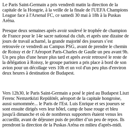
Le Paris Saint-Germain a pris vendredi matin la direction de la
capitale de la Hongrie, à la veille de la finale de l'UEFA Champions
League face à l'Arsenal FC, ce samedi 30 mai à 18h à la Puskas
Aréna.
Presque deux semaines après avoir soulevé le trophée de champion
de France pour le 14e sacre national du club, et après une dizaine de
jours de travail acharné, la grande majorité des joueurs s’est
retrouvée ce vendredi au Campus PSG, avant de prendre le chemin
de Roissy et de l’Aéroport Paris-Charles de Gaulle un peu avant 9h.
Un peu plus d'une heure plus tard et après avoir retrouvé le reste de
la délégation à Roissy, le groupe parisien a pris place à bord de son
avion pour un décollage vers 10h et un vol d'un peu plus d'environ
deux heures à destination de Budapest.
Vers 12h30, le Paris Saint-Germain a posé le pied au Budapest Liszt
Ferenc Nemzetközi Repülötér, aéroport de la capitale hongroise,
aussi surnommée... le Paris de l'Est. Luis Enrique et ses joueurs se
sont ensuite dirigés vers leur hôtel, camp de base rouge et bleu
jusqu'à dimanche et où de nombreux supporters étaient venus les
accueillir, avant de déjeuner puis de profiter d’un peu de repos. Ils
prendront la direction de la Puskas Aréna en milieu d'après-midi.