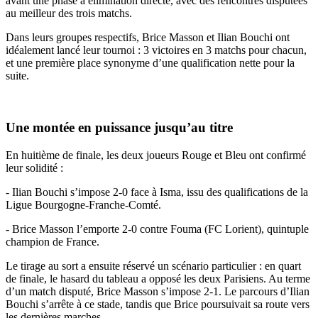
avant une phase à élimination directe, avec des rencontres disputées
au meilleur des trois matchs.
Dans leurs groupes respectifs, Brice Masson et Ilian Bouchi ont
idéalement lancé leur tournoi : 3 victoires en 3 matchs pour chacun,
et une première place synonyme d’une qualification nette pour la
suite.
Une montée en puissance jusqu’au titre
En huitième de finale, les deux joueurs Rouge et Bleu ont confirmé
leur solidité :
- Ilian Bouchi s’impose 2-0 face à Isma, issu des qualifications de la
Ligue Bourgogne-Franche-Comté.
- Brice Masson l’emporte 2-0 contre Fouma (FC Lorient), quintuple
champion de France.
Le tirage au sort a ensuite réservé un scénario particulier : en quart
de finale, le hasard du tableau a opposé les deux Parisiens. Au terme
d’un match disputé, Brice Masson s’impose 2-1. Le parcours d’Ilian
Bouchi s’arrête à ce stade, tandis que Brice poursuivait sa route vers
les dernières marches.