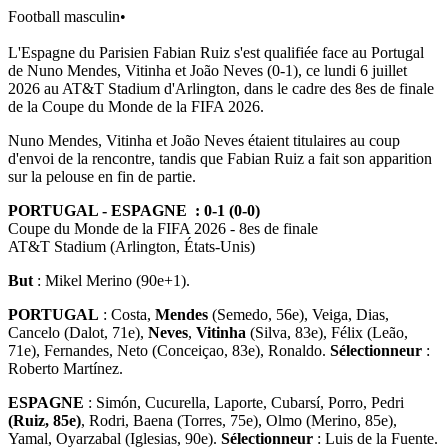
Football masculin
•
L'Espagne du Parisien Fabian Ruiz s'est qualifiée face au Portugal
de Nuno Mendes, Vitinha et João Neves (0-1), ce lundi 6 juillet
2026 au AT&T Stadium d'Arlington, dans le cadre des 8es de finale
de la Coupe du Monde de la FIFA 2026.
Nuno Mendes, Vitinha et João Neves étaient titulaires au coup
d'envoi de la rencontre, tandis que Fabian Ruiz a fait son apparition
sur la pelouse en fin de partie.
PORTUGAL - ESPAGNE : 0-1 (0-0)
Coupe du Monde de la FIFA 2026 - 8es de finale
AT&T Stadium (Arlington, États-Unis)
But
: Mikel Merino (90e+1).
PORTUGAL
: Costa,
Mendes
(Semedo, 56e), Veiga, Dias,
Cancelo (Dalot, 71e),
Neves
,
Vitinha
(Silva, 83e), Félix (Leão,
71e), Fernandes, Neto (Conceiçao, 83e), Ronaldo.
Sélectionneur
:
Roberto Martínez.
ESPAGNE
: Simón, Cucurella, Laporte, Cubarsí, Porro, Pedri
(Ruiz, 85e)
, Rodri, Baena (Torres, 75e), Olmo (Merino, 85e),
Yamal, Oyarzabal (Iglesias, 90e).
Sélectionneur
: Luis de la Fuente.