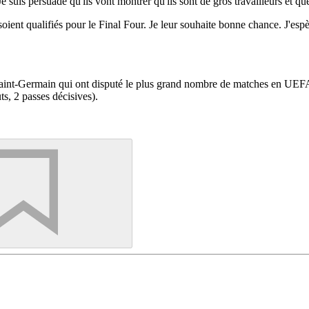
 suis persuadé qu'ils vont montrer qu'ils sont de gros travailleurs et que 
soient qualifiés pour le Final Four. Je leur souhaite bonne chance. J'espèr
aint-Germain qui ont disputé le plus grand nombre de matches en UEFA 
ts, 2 passes décisives).