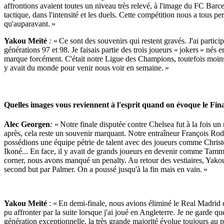
affrontions avaient toutes un niveau très relevé, à l'image du FC Ba
tactique, dans l'intensité et les duels. Cette compétition nous a tous
qu'auparavant. »
Yakou Meïté
:
« Ce sont des souvenirs qui restent gravés. J'ai partici
générations 97 et 98. Je faisais partie des trois joueurs « jokers » nés
marque forcément. C'était notre Ligue des Champions, toutefois moins 
y avait du monde pour venir nous voir en semaine. »
Quelles images vous reviennent à l'esprit quand on évoque le Fin
Alec Georgen
:
« Notre finale disputée contre Chelsea fut à la fois 
après, cela reste un souvenir marquant. Notre entraîneur François Rodr
possédions une équipe pétrie de talent avec des joueurs comme Ch
Ikoné... En face, il y avait de grands joueurs en devenir comme Ta
corner, nous avons manqué un penalty. Au retour des vestiaires, Yakou 
second but par Palmer. On a poussé jusqu'à la fin mais en vain. »
Yakou Meïté
: « En demi-finale, nous avions éliminé le Real Madrid
pu affronter par la suite lorsque j'ai joué en Angleterre. Je ne garde 
génération exceptionnelle, la très grande majorité évolue toujours au p