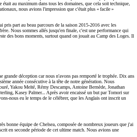
e était au maximum dans tous les domaines, que cela soit technique,
ionaux, nous avions l'impression que c'était plus « facile »
J'ai pris part au beau parcours de la saison 2015-2016 avec les
nd-frère. Nous sommes allés jusqu'en finale, c'est une performance qui
 reste des bons moments, surtout quand on jouait au Camp des Loges. Il
ne grande déception car nous n'avons pas remporté le trophée. Dix ans
isième année consécutive à la tête de notre génération. Nous
-Touré, Yakou Meïté, Rémy Descamps, Antoine Bernède, Jonathan
ling, Kasey Palmer... Après avoir encaissé un but par Tomori sur
ns-nous eu le temps de le célébrer, que les Anglais ont inscrit un
 très bonne équipe de Chelsea, composée de nombreux joueurs que j'ai
 inscrit en seconde période de cet ultime match. Nous avions une