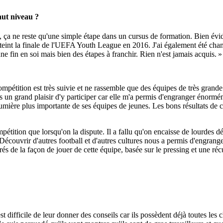
aut niveau ?
, ça ne reste qu'une simple étape dans un cursus de formation. Bien évide
teint la finale de l'UEFA Youth League en 2016. J'ai également été cha
e fin en soi mais bien des étapes à franchir. Rien n'est jamais acquis. »
mpétition est très suivie et ne rassemble que des équipes de très grande 
s un grand plaisir d'y participer car elle m'a permis d'engranger énorm
umière plus importante de ses équipes de jeunes. Les bons résultats de ce
pétition que lorsqu'on la dispute. Il a fallu qu'on encaisse de lourdes 
Découvrir d'autres football et d'autres cultures nous a permis d'engran
és de la façon de jouer de cette équipe, basée sur le pressing et une réc
st difficile de leur donner des conseils car ils possèdent déjà toutes le