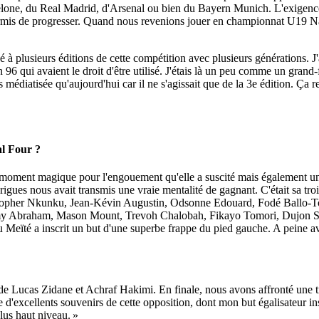
rcelone, du Real Madrid, d'Arsenal ou bien du Bayern Munich. L'exigenc
 permis de progresser. Quand nous revenions jouer en championnat U19 Nat
pé à plusieurs éditions de cette compétition avec plusieurs générations. 
 en 96 qui avaient le droit d'être utilisé. J'étais là un peu comme un gra
médiatisée qu'aujourd'hui car il ne s'agissait que de la 3e édition. Ça
al Four ?
un moment magique pour l'engouement qu'elle a suscité mais également u
igues nous avait transmis une vraie mentalité de gagnant. C'était sa tro
ristopher Nkunku, Jean-Kévin Augustin, Odsonne Edouard, Fodé Ballo
mmy Abraham, Mason Mount, Trevoh Chalobah, Fikayo Tomori, Dujon Ster
Meïté a inscrit un but d'une superbe frappe du pied gauche. A peine avo
 de Lucas Zidane et Achraf Hakimi. En finale, nous avons affronté une
que d'excellents souvenirs de cette opposition, dont mon but égalisateur
lus haut niveau. »