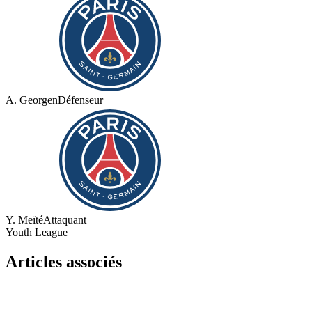
A. Georgen
Défenseur
Y. Meïté
Attaquant
Youth League
Articles associés