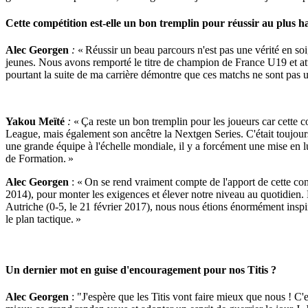
Cette compétition est-elle un bon tremplin pour réussir au plus h
Alec Georgen
:
« Réussir un beau parcours n'est pas une vérité en soi
jeunes. Nous avons remporté le titre de champion de France U19 et at
pourtant la suite de ma carrière démontre que ces matchs ne sont pas un
Yakou Meïté
:
« Ça reste un bon tremplin pour les joueurs car cette co
League, mais également son ancêtre la Nextgen Series. C'était toujour
une grande équipe à l'échelle mondiale, il y a forcément une mise en l
de Formation. »
Alec Georgen
: « On se rend vraiment compte de l'apport de cette com
2014), pour monter les exigences et élever notre niveau au quotidien. 
Autriche (0-5, le 21 février 2017), nous nous étions énormément inspir
le plan tactique. »
Un dernier mot en guise d'encouragement pour nos Titis ?
Alec Georgen
: "J'espère que les Titis vont faire mieux que nous ! C'e