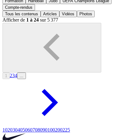
Formation
Handball
Judo
UEFA Champions League
Compte-rendus
Tous les contenus
Articles
Vidéos
Photos
Afficher de
1 à 24
sur 5 377
2
3
4
1
...
10
20
30
40
50
60
70
80
90
100
200
225