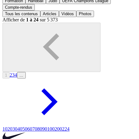
Formation
Handball
Judo
UEFA Champions League
Compte-rendus
Tous les contenus
Articles
Vidéos
Photos
Afficher de
1 à 24
sur 5 373
2
3
4
1
...
10
20
30
40
50
60
70
80
90
100
200
224