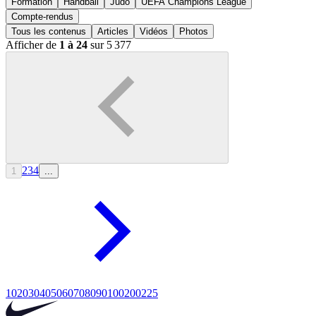
Formation
Handball
Judo
UEFA Champions League
Compte-rendus
Tous les contenus
Articles
Vidéos
Photos
Afficher de
1 à 24
sur 5 377
2
3
4
1
...
10
20
30
40
50
60
70
80
90
100
200
225