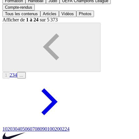
Formation
Handball
Judo
UEFA Champions League
Compte-rendus
Tous les contenus
Articles
Vidéos
Photos
Afficher de
1 à 24
sur 5 373
2
3
4
1
...
10
20
30
40
50
60
70
80
90
100
200
224