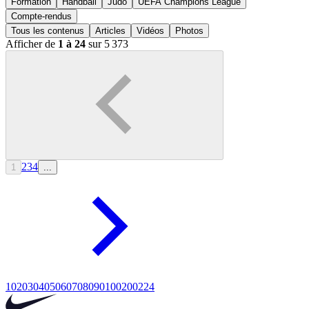
Formation
Handball
Judo
UEFA Champions League
Compte-rendus
Tous les contenus
Articles
Vidéos
Photos
Afficher de
1 à 24
sur 5 373
2
3
4
1
...
10
20
30
40
50
60
70
80
90
100
200
224