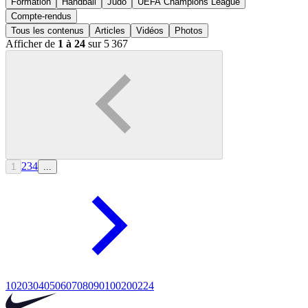
Formation
Handball
Judo
UEFA Champions League
Compte-rendus
Tous les contenus
Articles
Vidéos
Photos
Afficher de
1 à 24
sur 5 367
2
3
4
1
...
10
20
30
40
50
60
70
80
90
100
200
224