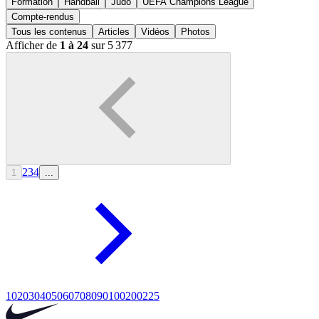
Formation
Handball
Judo
UEFA Champions League
Compte-rendus
Tous les contenus
Articles
Vidéos
Photos
Afficher de
1 à 24
sur 5 377
2
3
4
1
...
10
20
30
40
50
60
70
80
90
100
200
225