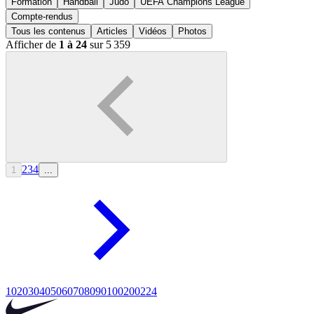
Formation
Handball
Judo
UEFA Champions League
Compte-rendus
Tous les contenus
Articles
Vidéos
Photos
Afficher de
1 à 24
sur 5 359
2
3
4
1
...
10
20
30
40
50
60
70
80
90
100
200
224