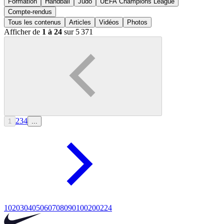
Formation
Handball
Judo
UEFA Champions League
Compte-rendus
Tous les contenus
Articles
Vidéos
Photos
Afficher de
1 à 24
sur 5 371
2
3
4
1
...
10
20
30
40
50
60
70
80
90
100
200
224