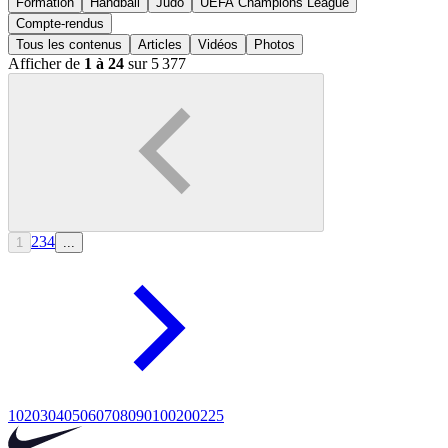
Formation
Handball
Judo
UEFA Champions League
Compte-rendus
Tous les contenus
Articles
Vidéos
Photos
Afficher de
1 à 24
sur 5 377
2
3
4
1
...
10
20
30
40
50
60
70
80
90
100
200
225