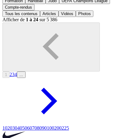
Formation
Handball
Judo
UEFA Champions League
Compte-rendus
Tous les contenus
Articles
Vidéos
Photos
Afficher de
1 à 24
sur 5 386
2
3
4
1
...
10
20
30
40
50
60
70
80
90
100
200
225